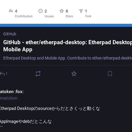
GitHub
GitHub - ether/etherpad-desktop: Etherpad Deskto
Mobile App
1
atoken
:fox:
matoken
Etherpad Desktopのsourceからだとさくっと動くな
AppImageやdebだとこんな
``