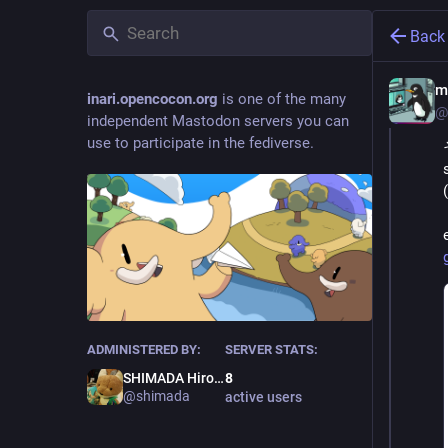
Back
m
inari.opencocon.org
is one of the many
@
independent Mastodon servers you can
use to participate in the fediverse.
ADMINISTERED BY:
SERVER STATS:
SHIMADA Hirofumi
8
@shimada
active users