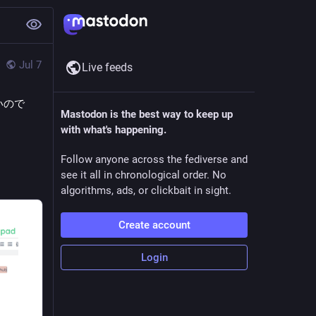
Jul 7
Live feeds
ぽいので
Mastodon is the best way to keep up
with what's happening.
Follow anyone across the fediverse and
see it all in chronological order. No
algorithms, ads, or clickbait in sight.
Create account
Login