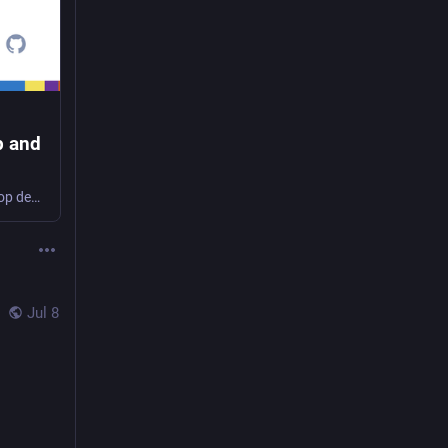
p and
Etherpad Desktop and Mobile App. Contribute to ether/etherpad-desktop development by creating an account on GitHub.
Jul 8