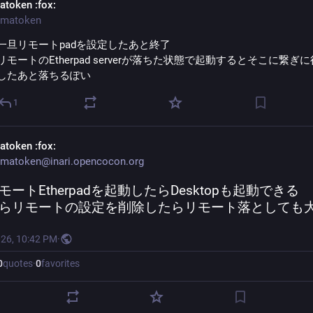
atoken
:fox:
matoken
一旦リモートpadを設定したあと終了
リモートのEtherpad serverが落ちた状態で起動するとそこに繋ぎ
したあと落ちるぽい
1
atoken
:fox:
matoken@inari.opencocon.org
モートEtherpadを起動したらDesktopも起動できる
らリモートの設定を削除したらリモート落としても
026, 10:42 PM
·
0
quotes
·
0
favorites