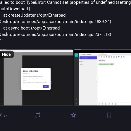
failed to boot TypeError: Cannot set properties of undefined (setting 
'autoDownload')
teUpdater (/opt/Etherpad 
Desktop/resources/app.asar/out/main/index.cjs
:1839:
24)
nc boot (/opt/Etherpad 
Desktop/resources/app.asar/out/main/index.cjs
:2371:
18)
``
Hide
2