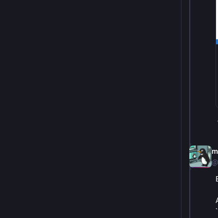
m
@
`