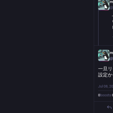
m
@
m
@
一旦リ
設定か
Jul 08, 2
0
boosts
·