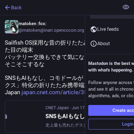
Back
matoken
:fox:
Live feeds
@matoken@inari.opencocon.org
Sailfish OS採用な昔の折りたたみガラケーぽい見
About
た目の端末
バッテリー交換もできて気になるけどお値段が
そこそこするな
Mastodon is the best 
with what's happening.
SNSもAIもなし、コモドールが「デジタルデトッ
Follow anyone across 
クス」特化の折りたたみ携帯端末を発表 - CNET 
and see it all in chron
Japan 
japan.cnet.com/article/3524902
algorithms, ads, or clic
CNET Japan
·
Jun 17
Create ac
SNSもAIもなし、コモドールが「デジタルデトックス」特化の折りたたみ携帯端末を発表
Login
史上最も売れたデスクトップPC「コモドール 64」を手がけた企業が帰ってきた。そしてCommodoreが新たに発表した製品は、その名にふさわしくレトロな雰囲気を漂わせる、「デジタルデトックス」をうたう折りたたみ式携帯端末「Commodore Callback 8020」だ。