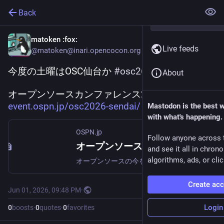
Back
matoken
:fox:
Live feeds
@matoken@inari.opencocon.org
今度の土曜はOSC仙台か 
#
osc26sn
About
オープンソースカンファレンス2026 Sendai 
event.ospn.jp/osc2026-sendai/
Mastodon is the best 
with what's happening.
OSPN.jp
Follow anyone across 
オープンソースカンファレンス2026 Sendai
and see it all in chron
algorithms, ads, or clic
オープンソースの今を知る、オープンソースの文化祭。OSC2026 Sendai
Create ac
Jun 01, 2026, 09:48 PM
·
Login
0
boosts
·
0
quotes
·
0
favorites