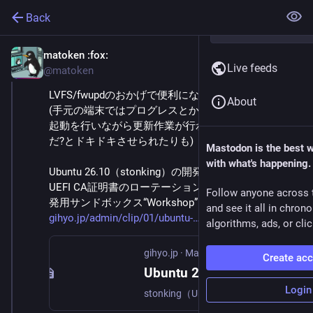
Back
matoken
:fox:
May 31
*
Live feeds
@matoken
LVFS/fwupdのおかげで便利になりましたね
About
(手元の端末ではプログレスとか何も出ずに複数の再
起動を行いながら更新作業が行われてもしやUEFI飛ん
だ?とドキドキさせられたりも)
Mastodon is the best 
with what's happening.
Ubuntu 26.10（stonking）の開発; カーネル7.2採用、
UEFI CA証明書のローテーション、Arm AGI CPU、開
Follow anyone across 
発用サンドボックス“Workshop” | gihyo.jp 
and see it all in chron
gihyo.jp/admin/clip/01/ubuntu-
algorithms, ads, or clic
gihyo.jp
·
May 29
Create ac
Ubuntu 26.10（stonking）の開発; カーネル7.2採用、UEFI CA証明書のローテーション、Arm AGI CPU、開発用サンドボックス“Workshop” | gihyo.jp
Login
stonking（Ubuntu 26.10）の開発開始が宣言され、各種計画が開始されました。現実的には現在開催中のUbuntu Summit 26.04での議論が終了し、より精緻な計画が公開されてからが本格的な稼働となるでしょう。