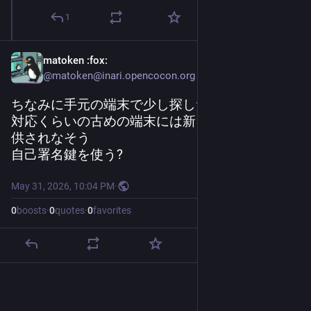
1
matoken
:fox:
@matoken@inari.opencocon.org
ちなみに手元の端末で少し探したところWIn11非
対応くらいの古めの端末には新しい証明書が提
供されなそう
自己署名鍵を使う?
May 31, 2026, 10:04 PM
·
0
boosts
·
0
quotes
·
0
favorites