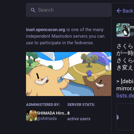
Back
m
inari.opencocon.org
is one of the many
@
independent Mastodon servers you can
use to participate in the fediverse.
さくら
が一時
さくら
き変え
> [d
mirror.
lists.
ADMINISTERED BY:
SERVER STATS:
SHIMADA Hirofumi
8
@shimada
active users