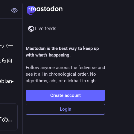
Live feeds
ーバー
Mastodon is the best way to keep up
with what's happening.
たら向
Follow anyone across the fediverse and
see it all in chronological order. No
ian-
algorithms, ads, or clickbait in sight.
Create account
Login
[debian-users 01130] ミラーサーバ運用終了のお知らせ(debian-mirror.sakura.ne.jp) - debian-users - Debian JP Project