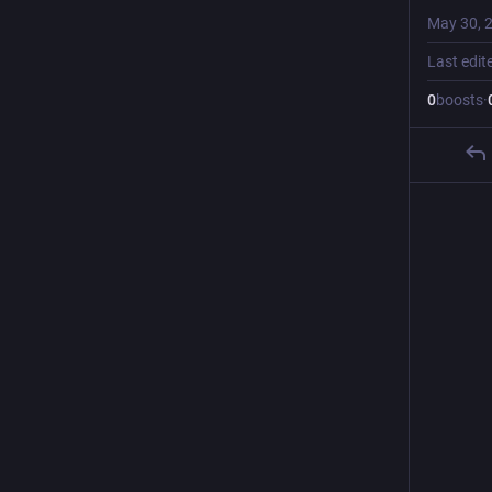
May 30, 
Last edit
0
boosts
·