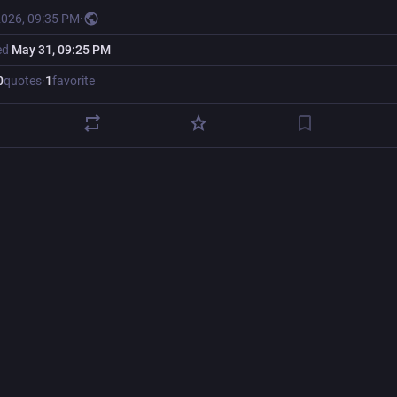
2026, 09:35 PM
·
ed
May 31, 09:25 PM
0
quotes
·
1
favorite