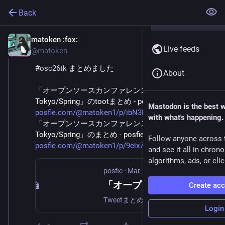
Back
matoken
:fox:
Mar 1
Live feeds
@matoken
#
osc26tk
 まとめました
About
「オープンソースカンファレンス2026 
Tokyo/Spring」のtootまとめ - posfie 
Mastodon is the best 
posfie.com/@matoken1/p/ibN3KwV
with what's happening.
「オープンソースカンファレンス2026 
Tokyo/Spring」のまとめ - posfie 
Follow anyone across 
posfie.com/@matoken1/p/9eix7GZ
and see it all in chron
algorithms, ads, or clic
posfie
·
Mar 1
「オープンソースカンファレンス2026 Tokyo/Spring」のtootまとめ
Create ac
Tweetまとめ ->
Login