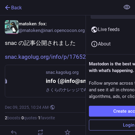
Back
matoken
:fox:
Live feeds
@matoken@inari.opencocon.org
snac の記事公開されました
About
snac.kagolug.org/info/p/176527
Mastodon is the best 
with what's happening.
snac.kagolug.org
info (@info@snac.kagolug.org)
Follow anyone across 
and see it all in chron
さくらのナレッジでActivityPub サーバーのsnac についての記事が公開されました． 主にここのインスタンスを立ち上げたときの記録です． #kagolug さくらのVPSで試す、軽量ActivityPub実装「snac」によるセルフホストSNS構築 | さくらのナレッジ https://knowledge.sakura.ad.jp/48228/
algorithms, ads, or clic
Dec 09, 2025, 10:24 AM
·
Create ac
2
boosts
·
0
quotes
·
1
favorite
Login