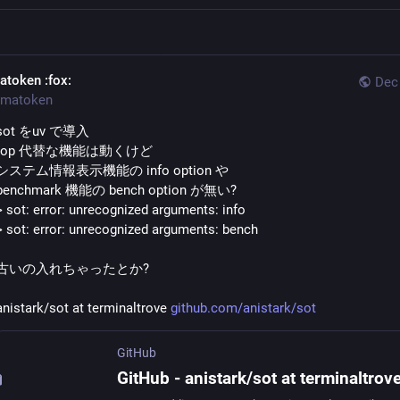
atoken
:fox:
Dec 
matoken
sot をuv で導入
top 代替な機能は動くけど
システム情報表示機能の info option や
benchmark 機能の bench option が無い?
> sot: error: unrecognized arguments: info
> sot: error: unrecognized arguments: bench
古いの入れちゃったとか?
anistark/sot at terminaltrove 
github.com/anistark/sot
GitHub
GitHub - anistark/sot at terminaltrov