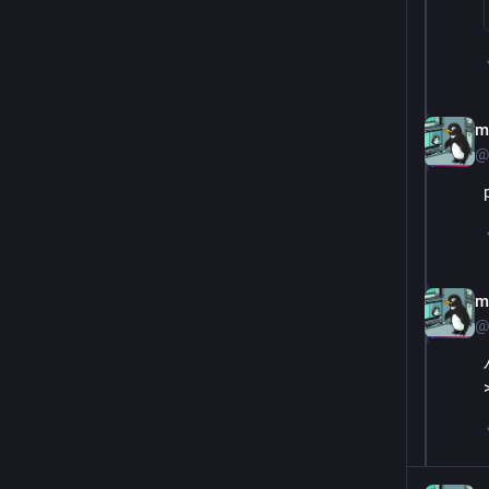
m
@
m
@