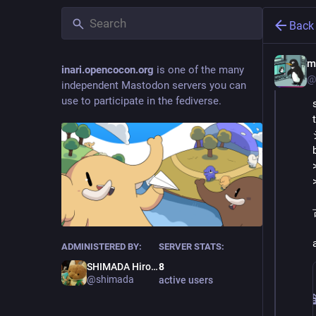
Back
m
inari.opencocon.org
is one of the many
@
independent Mastodon servers you can
use to participate in the fediverse.
ADMINISTERED BY:
SERVER STATS:
SHIMADA Hirofumi
8
@shimada
active users