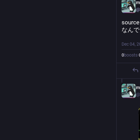
m
@
sour
なんで
Dec 04, 
0
boosts
·
m
@