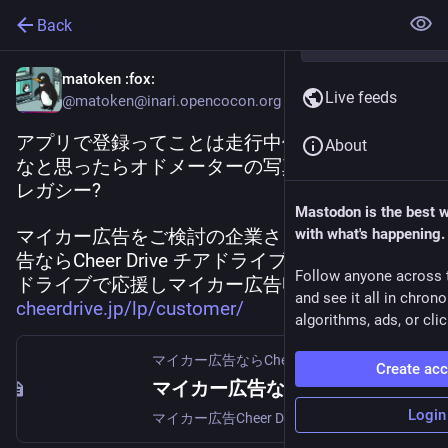
Back
matoken
:fox:
Live feeds
@matoken@inari.opencocon.org
アプリで登録ってことは走行中位置情報共有か
About
なと思ったらオドメーターの写真送るぽく案外
レガシー?
Mastodon is the best 
マイカー広告をご検討の企業さまへ | マイカー広
with what's happening.
告ならCheer Drive チアドライブ｜すきな商品、
Follow anyone across 
ドライブで応援しマイカー広告収入を得よう! 
and see it all in chron
cheerdrive.jp/lp/customer/
algorithms, ads, or clic
マイカー広告ならCheer Drive チアドライブ｜すきな商品、ドライブで応援しマイカー広告収入を得よう!
Create ac
マイカー広告ならCheer Drive チアドライブ｜すきな商品、ドライブで応援しマイカー広告収入を得よう!
Login
マイカー広告Cheer Drive(チアドライブ)は、マイカーに応援したい企業のステッカーを貼ることで副収入や特別な特典をGETできる車広告サービスです。