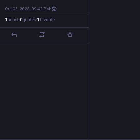
Oct 03, 2025, 09:42 PM
·
1
boost
·
0
quotes
·
1
favorite