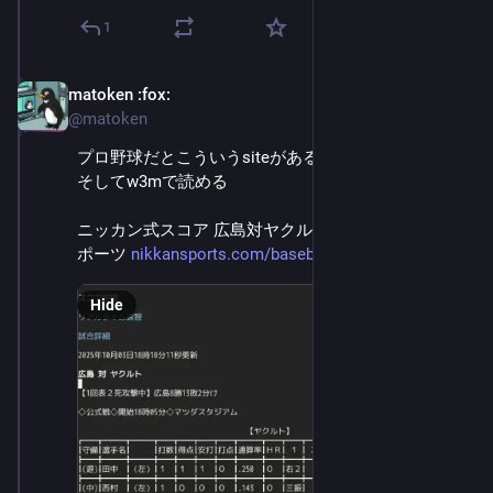
1
matoken
:fox:
Oct 3, 2025
@matoken
プロ野球だとこういうsiteがあるのね
そしてw3mで読める
ニッカン式スコア 広島対ヤクルト - プロ野球 : 日刊ス
ポーツ 
nikkansports.com/baseball/prof
Hide