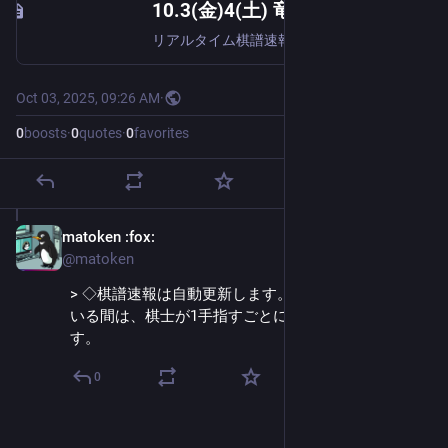
10.3(金)4(土) 竜王戦 第1局 藤井聡太 佐々木勇気 9時～棋譜速報
リアルタイム棋譜速報へ竜王戦 七番勝負 第1局、藤井聡太竜王と佐々木勇気八段の対局、AI形勢判断付き棋譜速報ライブです。両棋士の対戦成績は、藤井竜王の 10-4 です。10勝藤井聡太(23) 佐々木勇気(31)4勝後〇&#039;25.8.9 JT...
Oct 03, 2025, 09:26 AM
·
0
boosts
·
0
quotes
·
0
favorites
matoken
:fox:
Oct 3, 2025
@matoken
> ◇棋譜速報は自動更新します。自動更新中 となって
いる間は、棋士が1手指すごとに表示が自動で進みま
す。
0