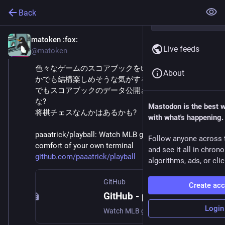
Back
matoken
:fox:
Oct 3, 2025
Live feeds
@matoken
色々なゲームのスコアブックをterminalに垂れ流すと
About
かでも結構楽しめそうな気がする
でもスコアブックのデータ公開されてるとこあるか
な?
Mastodon is the best 
将棋チェスなんかはあるかも?
with what's happening.
paaatrick/playball: Watch MLB games from the 
Follow anyone across 
comfort of your own terminal 
and see it all in chron
github.com/paaatrick/playball
algorithms, ads, or clic
GitHub
Create ac
GitHub - paaatrick/playball: Watch MLB games from the comfort of your own terminal
Login
Watch MLB games from the comfort of your own terminal - paaatrick/playball