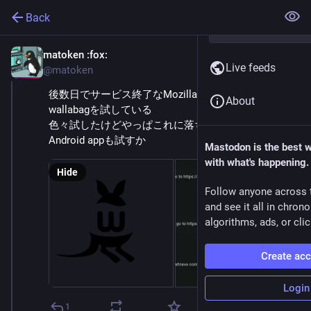
Back
matoken
:fox:
Jul 4, 2025
Live feeds
@matoken
後数日でサービス終了なMozillaのPocketの後継に
About
wallabagを試している
色々試したけどやっぱこれに落ち着きそう?
Android appも試すか
Mastodon is the best 
with what's happening.
Hide
Follow anyone across 
and see it all in chron
algorithms, ads, or clic
Create ac
Login
1