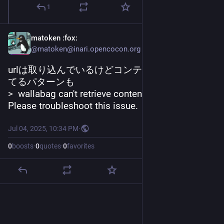
1
matoken
:fox:
@matoken@inari.opencocon.org
urlは取り込んでいるけどコンテンツ取得失敗し
てるパターンも
>  wallabag can't retrieve contents for this article. 
Please troubleshoot this issue.
Jul 04, 2025, 10:34 PM
·
0
boosts
·
0
quotes
·
0
favorites