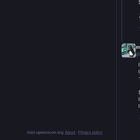
m
@
inari.opencocon.org
:
About
·
Privacy policy