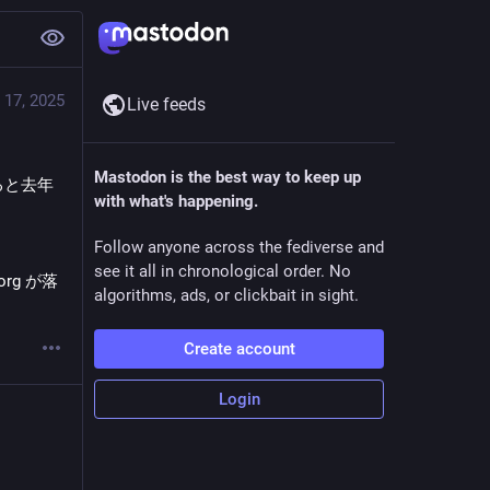
 17, 2025
Live feeds
Mastodon is the best way to keep up
ると去年
with what's happening.
Follow anyone across the fediverse and
see it all in chronological order. No
rg が落
algorithms, ads, or clickbait in sight.
Create account
Login