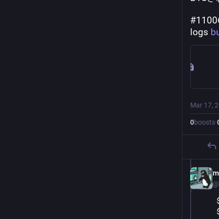
#11006
logs 
b
Mar 17, 
0
boosts
·
m
@