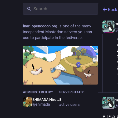
Back
m
inari.opencocon.org
is one of the many
@
independent Mastodon servers you can
use to participate in the fediverse.
ADMINISTERED BY:
SERVER STATS:
SHIMADA Hirofumi
8
m
@shimada
active users
@
BTS