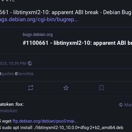
61 - libtinyxml2-10: apparent ABI break - Debian Bug 
ugs.debian.org/cgi-bin/bugrep
bugs.debian.org
2025, 10:39 PM
·
0
quotes
·
0
favorites
atoken
:fox:
Mar
matoken
$ wget 
ftp.debian.org/debian/pool/mai
$ sudo apt install ./libtinyxml2-10_10.0.0+dfsg-2+b2_amd64.deb