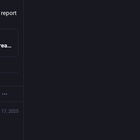
report 
#1100661 - libtinyxml2-10: apparent ABI break - Debian Bug report logs
 17, 2025