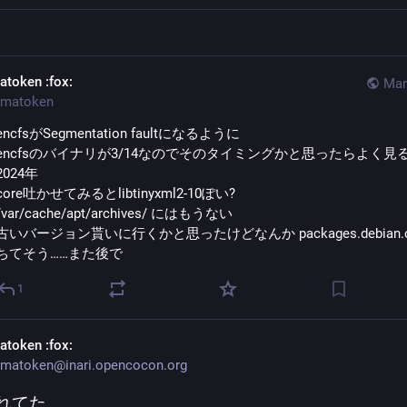
atoken
:fox:
Mar
matoken
encfsがSegmentation faultになるように
encfsのバイナリが3/14なのでそのタイミングかと思ったらよく見
2024年
core吐かせてみるとlibtinyxml2-10ぽい?
/var/cache/apt/archives/ にはもうない
古いバージョン貰いに行くかと思ったけどなんか packages.debian.o
ちてそう……また後で
1
atoken
:fox:
matoken@inari.opencocon.org
されてた