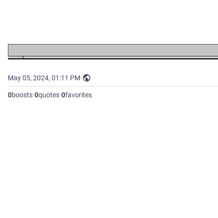
May 05, 2024, 01:11 PM
·
0
boosts
·
0
quotes
·
0
favorites