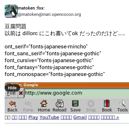
matoken
:fox:
@matoken@inari.opencocon.org
豆腐問題
以前は dillorc にこれ書いてok だったのだけど……
ont_serif="fonts-japanese-mincho"
font_sans_serif="fonts-japanese-gothic"
font_cursive="fonts-japanese-gothic"
font_fantasy="fonts-japanese-gothic"
font_monospace="fonts-japanese-gothic"
Hide